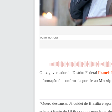
ouvir notícia
O ex-governador do Distrito Federal
Ibaneis
informação foi confirmada por ele ao
Metróp
“Quero descansar. Já cuidei de Brasília e ago
esteve à frente do GDF por dois mandatos, d