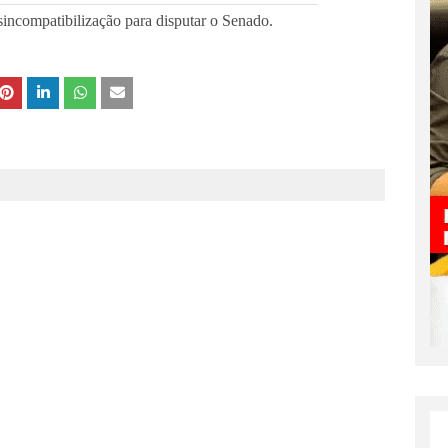
V
sincompatibilização para disputar o Senado.
i
d
e
o