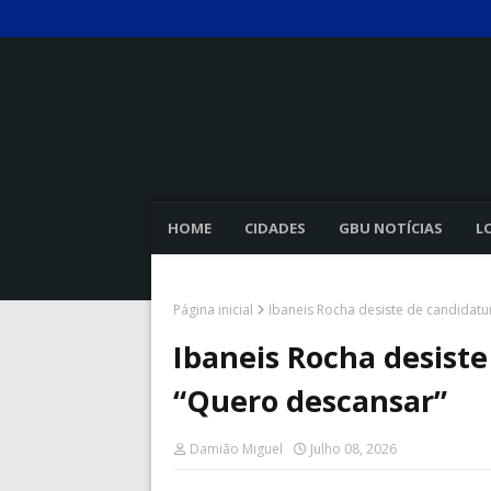
HOME
CIDADES
GBU NOTÍCIAS
L
Página inicial
Ibaneis Rocha desiste de candidat
Ibaneis Rocha desist
“Quero descansar”
Damião Miguel
Julho 08, 2026