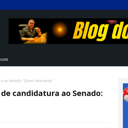
OGIN
ura ao Senado: “Quero descansar”
e de candidatura ao Senado: