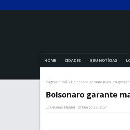
HOME
CIDADES
GBU NOTÍCIAS
L
Página inicial
Bolsonaro garante mais um govern
Bolsonaro garante ma
Damião Miguel
Março 28, 2024