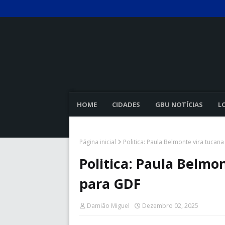
HOME
CIDADES
GBU NOTÍCIAS
L
Página inicial
Politica: Paula Belmonte vira tucana
Politica: Paula Belmon
para GDF
Damião Miguel
Dezembro 02, 2025