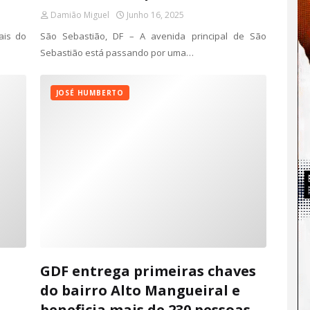
Damião Miguel
Junho 16, 2025
ais do
São Sebastião, DF – A avenida principal de São
Sebastião está passando por uma…
JOSÉ HUMBERTO
GDF entrega primeiras chaves
do bairro Alto Mangueiral e
beneficia mais de 230 pessoas