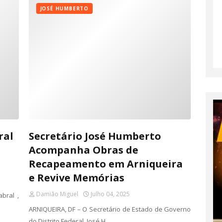
JOSÉ HUMBERTO
ral
Secretário José Humberto
Acompanha Obras de
Recapeamento em Arniqueira
e Revive Memórias
Damião Miguel
Julho 04, 2025
bral ,
ARNIQUEIRA, DF – O Secretário de Estado de Governo
do Distrito Federal, José H…