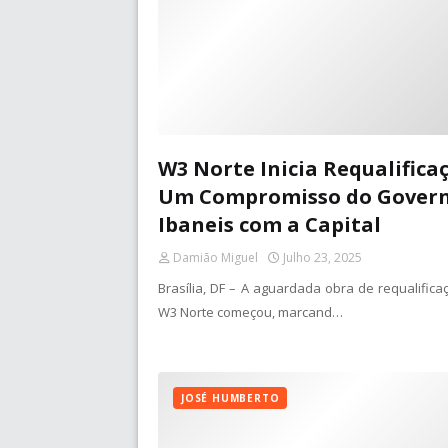
W3 Norte Inicia Requalifica
Um Compromisso do Gover
Ibaneis com a Capital
Damião Miguel
Julho 23, 2025
Brasília, DF – A aguardada obra de requalifica
W3 Norte começou, marcand…
JOSÉ HUMBERTO