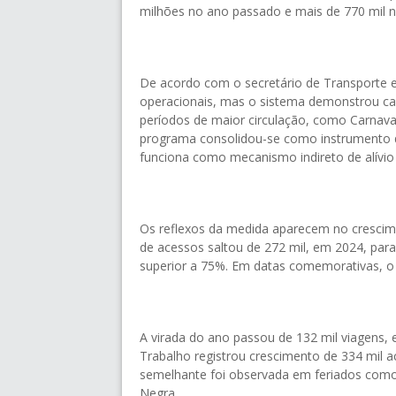
milhões no ano passado e mais de 770 mil ne
De acordo com o secretário de Transporte e
operacionais, mas o sistema demonstrou 
períodos de maior circulação, como Carnaval
programa consolidou-se como instrumento q
funciona como mecanismo indireto de alívio
Os reflexos da medida aparecem no cresci
de acessos saltou de 272 mil, em 2024, par
superior a 75%. Em datas comemorativas, o
A virada do ano passou de 132 mil viagens,
Trabalho registrou crescimento de 334 mil 
semelhante foi observada em feriados como
Negra.