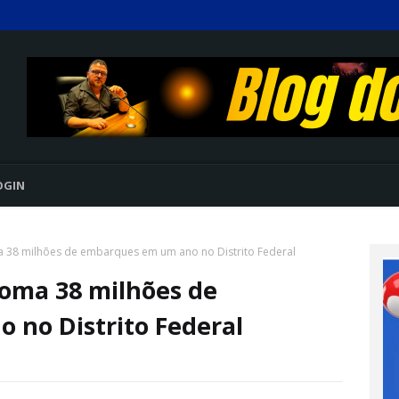
OGIN
a 38 milhões de embarques em um ano no Distrito Federal
soma 38 milhões de
no Distrito Federal