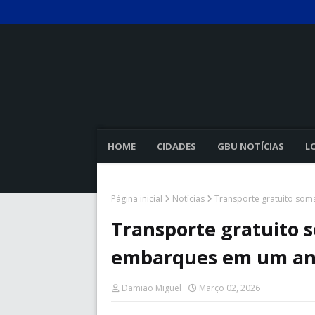
HOME
CIDADES
GBU NOTÍCIAS
L
Página inicial
Notícias
Transporte gratuito som
Transporte gratuito 
embarques em um ano 
Damião Miguel
Março 02, 2026