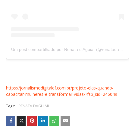
Um post compartilhado por Renata d'Aguiar (@renatadaguiardf)
https://jornalismodigitaldf.com.br/projeto-elas-quando-
capacitar-mulheres-e-transformar-vidas/?fsp_sid=246049
Tags:
RENATA DAGUIAR