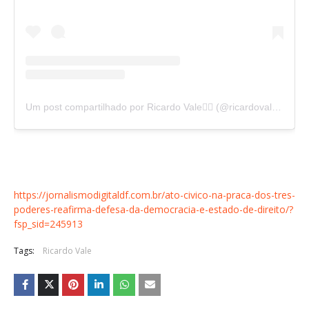
Um post compartilhado por Ricardo Vale✌🏽 (@ricardovaledf)
https://jornalismodigitaldf.com.br/ato-civico-na-praca-dos-tres-
poderes-reafirma-defesa-da-democracia-e-estado-de-direito/?
fsp_sid=245913
Tags:
Ricardo Vale