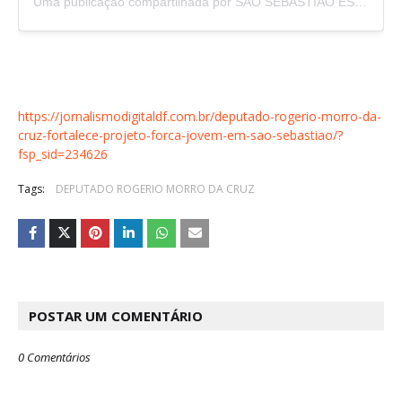
Uma publicação compartilhada por SÃO SEBASTIÃO ESPORTES (@ssesportes)
https://jornalismodigitaldf.com.br/deputado-rogerio-morro-da-
cruz-fortalece-projeto-forca-jovem-em-sao-sebastiao/?
fsp_sid=234626
Tags:
DEPUTADO ROGERIO MORRO DA CRUZ
POSTAR UM COMENTÁRIO
0 Comentários