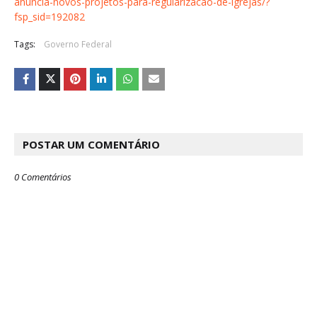
anuncia-novos-projetos-para-regularizacao-de-igrejas/?
fsp_sid=192082
Tags:
Governo Federal
POSTAR UM COMENTÁRIO
0 Comentários