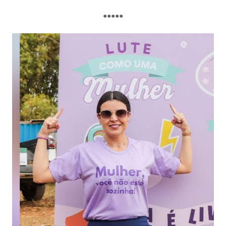
●●●●●