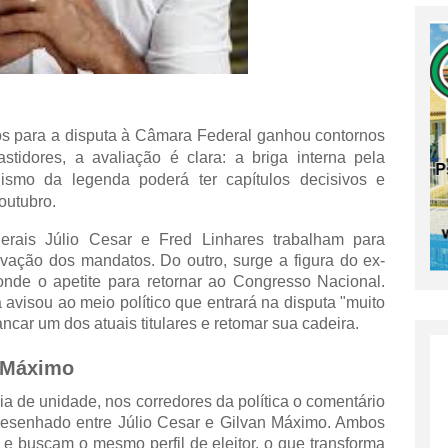
nos para a disputa à Câmara Federal ganhou contornos
stidores, a avaliação é clara: a briga interna pela
onismo da legenda poderá ter capítulos decisivos e
outubro.
derais
Júlio Cesar
e
Fred Linhares
trabalham para
ovação dos mandatos. Do outro, surge a figura do ex-
onde o apetite para retornar ao Congresso Nacional.
avisou ao meio político que entrará na disputa "muito
ncar um dos atuais titulares e retomar sua cadeira.
n Máximo
ia de unidade, nos corredores da política o comentário
 desenhado entre Júlio Cesar e Gilvan Máximo. Ambos
e buscam o mesmo perfil de eleitor, o que transforma