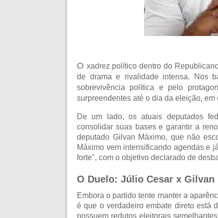
O
xadrez político dentro do Republica
de drama e rivalidade intensa. Nos ba
sobrevivência política e pelo protag
surpreendentes até o dia da eleição, em 
De um lado, os atuais deputados fe
consolidar suas bases e garantir a ren
deputado
Gilvan Máximo
, que não esc
Máximo vem intensificando agendas e já 
forte", com o objetivo declarado de desba
O Duelo: Júlio Cesar x Gilva
Embora o partido tente manter a aparênc
é que o verdadeiro embate direto está
possuem redutos eleitorais semelhantes 