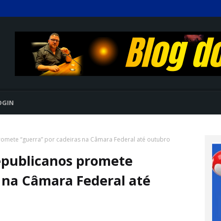
OGIN
romete “guerra” por cadeiras na Câmara Federal até outubro
epublicanos promete
s na Câmara Federal até