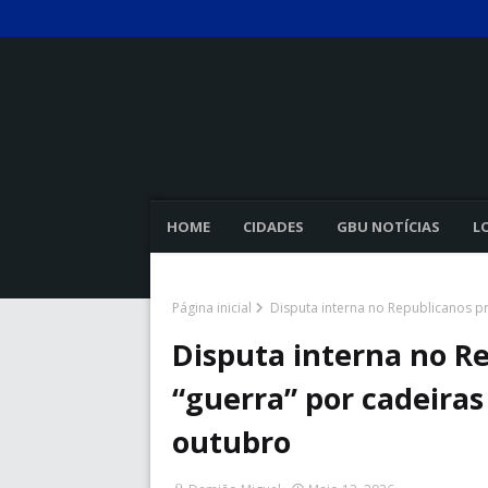
HOME
CIDADES
GBU NOTÍCIAS
L
Página inicial
Disputa interna no Republicanos p
Disputa interna no R
“guerra” por cadeira
outubro