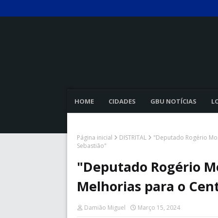
HOME
CIDADES
GBU NOTÍCIAS
L
Página inicial
DISTRITAL
"Deputado Rogério Morr
Sebastião"
"Deputado Rogério Mo
Melhorias para o Cent
Damião Miguel
Março 15, 2024