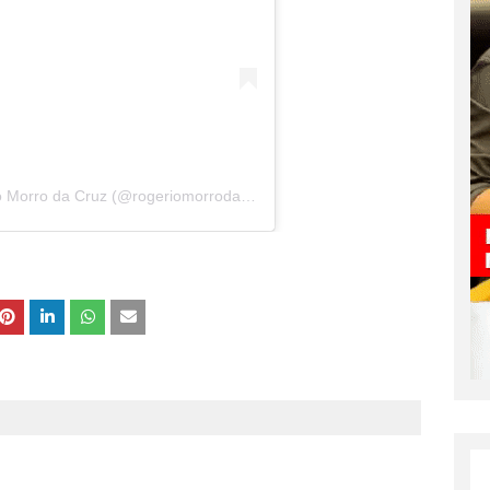
Uma publicação compartilhada por Rogério Morro da Cruz (@rogeriomorrodacruz)