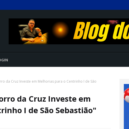
OGIN
o da Cruz Investe em Melhorias para o Centrinho I de São
rro da Cruz Investe em
rinho I de São Sebastião"